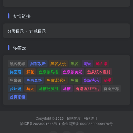
友情链接
分类目录
迪威目录
标签云
黑客犯罪
黑客攻击
黑客入侵
黑客
黄昏
鲜面条
鲜面店
鲜花
鱼泉镇马槽
鱼泉镇美景
鱼泉镇木瓜村
鱼泉镇
鱼泉真热
鱼泉汤溪河
鱼泉
高级快乐
骑手
验证码
马犬
马槽汤溪河
马槽
香港虚拟主机
首页推荐
首页招租
Copyright © 2023 ·
超别界度
·
网站统计
渝ICP备2023001648号-1
渝公网安备 50023502000479号