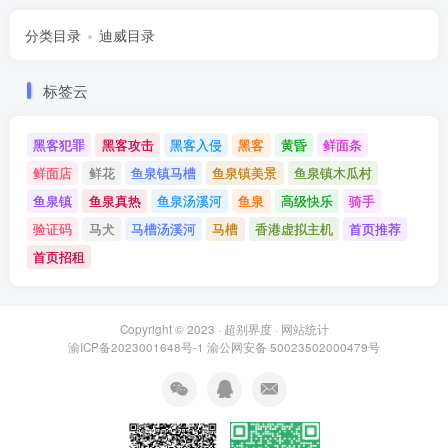
分类目录
迪威目录
标签云
黑客犯罪
黑客攻击
黑客入侵
黑客
黄昏
鲜面条
鲜面店
鲜花
鱼泉镇马槽
鱼泉镇美景
鱼泉镇木瓜村
鱼泉镇
鱼泉真热
鱼泉汤溪河
鱼泉
高级快乐
骑手
验证码
马犬
马槽汤溪河
马槽
香港虚拟主机
首页推荐
首页招租
Copyright © 2023 ·
超别界度
·
网站统计
渝ICP备2023001648号-1
渝公网安备 50023502000479号