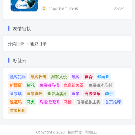
23年3月6日 23:05
239
友情链接
分类目录
迪威目录
标签云
黑客犯罪
黑客攻击
黑客入侵
黑客
黄昏
鲜面条
鲜面店
鲜花
鱼泉镇马槽
鱼泉镇美景
鱼泉镇木瓜村
鱼泉镇
鱼泉真热
鱼泉汤溪河
鱼泉
高级快乐
骑手
验证码
马犬
马槽汤溪河
马槽
香港虚拟主机
首页推荐
首页招租
Copyright © 2023 ·
超别界度
·
网站统计