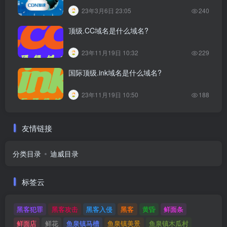
23年3月6日 23:05
240
顶级.CC域名是什么域名?
23年11月19日 10:32
229
国际顶级.ink域名是什么域名?
23年11月19日 10:50
188
友情链接
分类目录
迪威目录
标签云
黑客犯罪
黑客攻击
黑客入侵
黑客
黄昏
鲜面条
鲜面店
鲜花
鱼泉镇马槽
鱼泉镇美景
鱼泉镇木瓜村