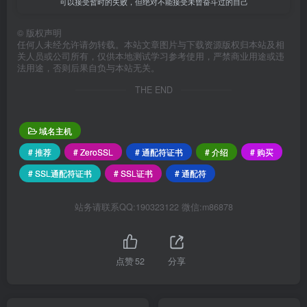
可以接受暂时的失败，但绝对不能接受未曾奋斗过的自己
©
版权声明
任何人未经允许请勿转载。本站文章图片与下载资源版权归本站及相
关人员或公司所有，仅供本地测试学习参考使用，严禁商业用途或违
法用途，否则后果自负与本站无关。
THE END
域名主机
# 推荐
# ZeroSSL
# 通配符证书
# 介绍
# 购买
# SSL通配符证书
# SSL证书
# 通配符
站务请联系QQ:190323122 微信:m86878
点赞
52
分享