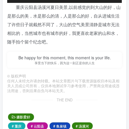
重庆云阳县汤溪河夏日美景,以前感觉的到大山的好，山
是那么的美，水是那么的清，人是那么的好，自从进城生活
了许些日子就截然不同了，大山的空气美景清静是城市无法
相比的，当然城市也有城市的好，我更喜欢老家的山和水，
随手拍个留个纪念吧。
Be happy for this moment, this moment is your life.
享受当下的快乐，因为这一刻正是你的人生
©
版权声明
任何人未经允许请勿转载。本站文章图片与下载资源版权归本站及相
关人员或公司所有，仅供本地测试学习参考使用，严禁商业用途或违
法用途，否则后果自负与本站无关。
THE END
摄影爱好
# 重庆
# 云阳县
# 鱼泉镇
# 汤溪河