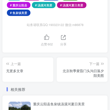
# 重庆云阳县
# 汤溪河美景
# 汤溪河夏日美景
# 鱼泉镇美景
站务请联系QQ:190323122 微信:m86878
点赞
602
分享
上一篇
下一篇
无更多文章
北京秋季黄昏门头沟日落夕
阳美图
相关推荐
重庆云阳县鱼泉镇汤溪河夏日美景