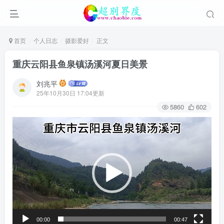
首页
个人日志
摄影爱好
正文
重庆云阳县鱼泉镇汤溪河夏日美景
刘兆平
25年10月30日 17:04更新
5860
602
视
频
播
放
器
00:00
00:47