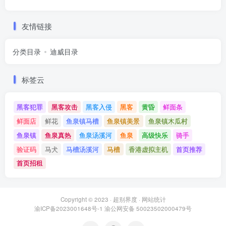
友情链接
分类目录
迪威目录
标签云
黑客犯罪
黑客攻击
黑客入侵
黑客
黄昏
鲜面条
鲜面店
鲜花
鱼泉镇马槽
鱼泉镇美景
鱼泉镇木瓜村
鱼泉镇
鱼泉真热
鱼泉汤溪河
鱼泉
高级快乐
骑手
验证码
马犬
马槽汤溪河
马槽
香港虚拟主机
首页推荐
首页招租
Copyright © 2023 ·
超别界度
·
网站统计
渝ICP备2023001648号-1
渝公网安备 50023502000479号