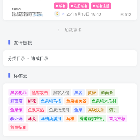
# 域名
# 注册域名
# 域名注册
25年9月18日 18:43
512
加载更多
友情链接
分类目录
迪威目录
标签云
黑客犯罪
黑客攻击
黑客入侵
黑客
黄昏
鲜面条
鲜面店
鲜花
鱼泉镇马槽
鱼泉镇美景
鱼泉镇木瓜村
鱼泉镇
鱼泉真热
鱼泉汤溪河
鱼泉
高级快乐
骑手
验证码
马犬
马槽汤溪河
马槽
香港虚拟主机
首页推荐
首页招租