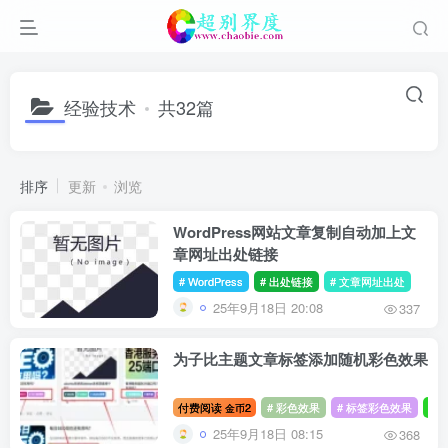
经验技术
共32篇
排序
更新
浏览
WordPress网站文章复制自动加上文
章网址出处链接
# WordPress
# 出处链接
# 文章网址出处
25年9月18日 20:08
337
为子比主题文章标签添加随机彩色效果
付费阅读
2
# 彩色效果
# 标签彩色效果
# 
金币
25年9月18日 08:15
368