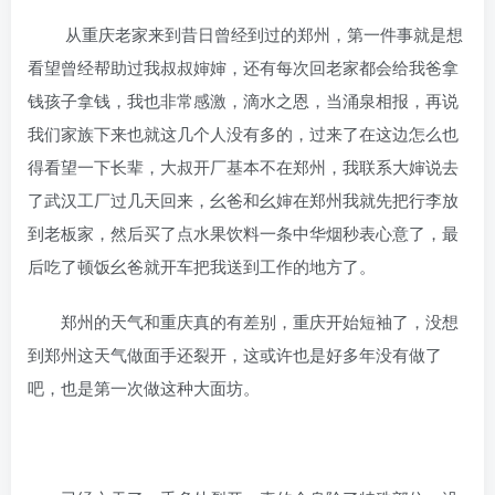
从重庆老家来到昔日曾经到过的郑州，第一件事就是想
看望曾经帮助过我叔叔婶婶，还有每次回老家都会给我爸拿
钱孩子拿钱，我也非常感激，滴水之恩，当涌泉相报，再说
我们家族下来也就这几个人没有多的，过来了在这边怎么也
得看望一下长辈，大叔开厂基本不在郑州，我联系大婶说去
了武汉工厂过几天回来，幺爸和幺婶在郑州我就先把行李放
到老板家，然后买了点水果饮料一条中华烟秒表心意了，最
后吃了顿饭幺爸就开车把我送到工作的地方了。
郑州的天气和重庆真的有差别，重庆开始短袖了，没想
到郑州这天气做面手还裂开，这或许也是好多年没有做了
吧，也是第一次做这种大面坊。