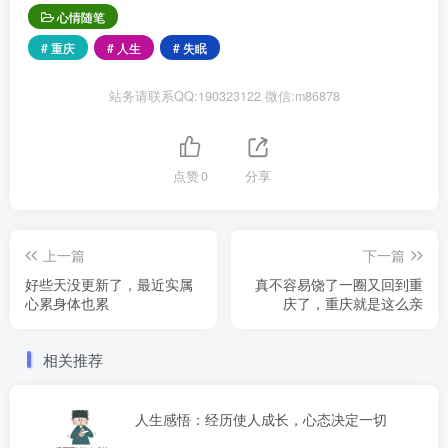
心情随笔
# 重庆
# 人生
# 失眠
站务请联系QQ:190323122 微信:m86878
点赞
0
分享
上一篇
下一篇
好些天没更新了，最近实属
真不容易饶了一圈又回到重
心累身体也累
庆了，重庆就是这么亲
相关推荐
人生感悟：经历使人成长，心态决定一切