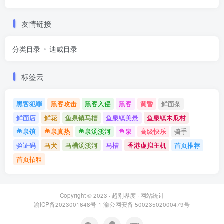
友情链接
分类目录
迪威目录
标签云
黑客犯罪
黑客攻击
黑客入侵
黑客
黄昏
鲜面条
鲜面店
鲜花
鱼泉镇马槽
鱼泉镇美景
鱼泉镇木瓜村
鱼泉镇
鱼泉真热
鱼泉汤溪河
鱼泉
高级快乐
骑手
验证码
马犬
马槽汤溪河
马槽
香港虚拟主机
首页推荐
首页招租
Copyright © 2023 ·
超别界度
·
网站统计
渝ICP备2023001648号-1
渝公网安备 50023502000479号