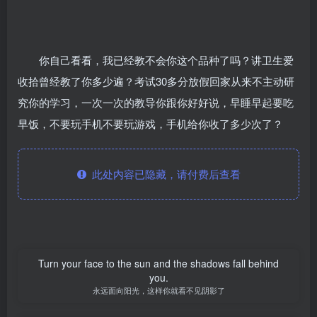
你自己看看，我已经教不会你这个品种了吗？讲卫生爱
收拾曾经教了你多少遍？考试30多分放假回家从来不主动研
究你的学习，一次一次的教导你跟你好好说，早睡早起要吃
早饭，不要玩手机不要玩游戏，手机给你收了多少次了？
此处内容已隐藏，请付费后查看
Turn your face to the sun and the shadows fall behind
you.
永远面向阳光，这样你就看不见阴影了