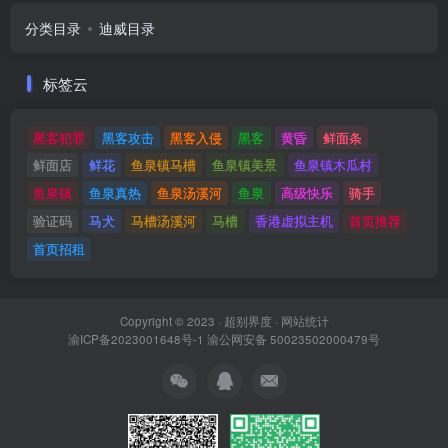
分类目录
迪威目录
标签云
黑客犯罪
黑客攻击
黑客入侵
黑客
黄昏
鲜面条
鲜面店
鲜花
鱼泉镇马槽
鱼泉镇美景
鱼泉镇木瓜村
鱼泉镇
鱼泉真热
鱼泉汤溪河
鱼泉
高级快乐
骑手
验证码
马犬
马槽汤溪河
马槽
香港虚拟主机
首页推荐
首页招租
Copyright © 2023 ·
超别界度
·
网站统计
渝ICP备2023001648号-1
渝公网安备 50023502000479号