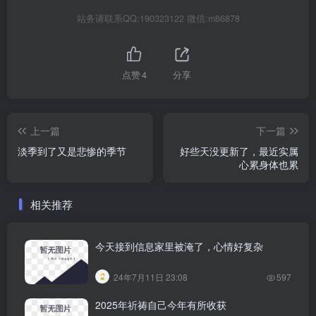
站务请联系QQ:190323122 微信:m86878
点赞
4
分享
上一篇
下一篇
淡季到了又是悲惨的季节
好些天没更新了，最近实属
心累身体也累
相关推荐
今天接到信息家里被淹了，心情好复杂
24年7月11日 23:08
597
2025年祈祷自己今年有所收获