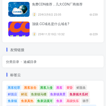
免费CDN推荐，几大CDN厂商推荐
23年3月6日 23:05
239
顶级.CC域名是什么域名?
23年11月19日 10:32
229
友情链接
分类目录
迪威目录
标签云
黑客犯罪
黑客攻击
黑客入侵
黑客
黄昏
鲜面条
鲜面店
鲜花
鱼泉镇马槽
鱼泉镇美景
鱼泉镇木瓜村
鱼泉镇
鱼泉真热
鱼泉汤溪河
鱼泉
高级快乐
骑手