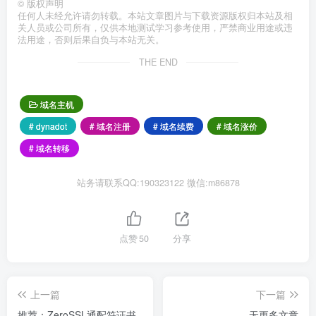
©
版权声明
任何人未经允许请勿转载。本站文章图片与下载资源版权归本站及相
关人员或公司所有，仅供本地测试学习参考使用，严禁商业用途或违
法用途，否则后果自负与本站无关。
THE END
域名主机
# dynadot
# 域名注册
# 域名续费
# 域名涨价
# 域名转移
站务请联系QQ:190323122 微信:m86878
点赞
50
分享
上一篇
下一篇
推荐：ZeroSSL通配符证书
无更多文章