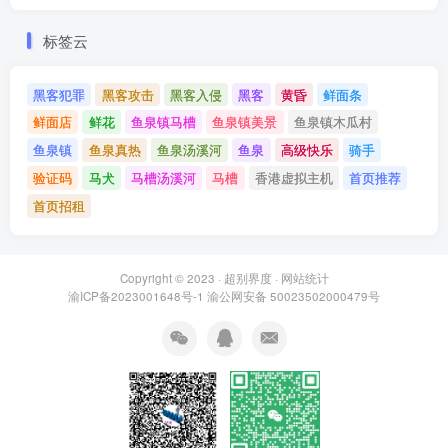
标签云
黑客犯罪
黑客攻击
黑客入侵
黑客
黄昏
鲜面条
鲜面店
鲜花
鱼泉镇马槽
鱼泉镇美景
鱼泉镇木瓜村
鱼泉镇
鱼泉真热
鱼泉汤溪河
鱼泉
高级快乐
骑手
验证码
马犬
马槽汤溪河
马槽
香港虚拟主机
首页推荐
首页招租
Copyright © 2023 ·
超别界度
·
网站统计
渝ICP备2023001648号-1
渝公网安备 50023502000479号