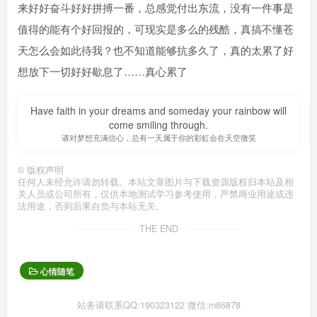
来好好奋斗好好拼搏一番，总感觉付出东流，没有一件事是
值得的能有个好回报的，可现实是多么的残酷，真搞不懂苍
天怎么会如此待我？也不知道能够抗多久了，真的太累了好
想放下一切好好歇息了……真心累了
Have faith in your dreams and someday your rainbow will
come smiling through.
请对梦想充满信心，总有一天属于你的彩虹会在天空微笑
©
版权声明
任何人未经允许请勿转载。本站文章图片与下载资源版权归本站及相
关人员或公司所有，仅供本地测试学习参考使用，严禁商业用途或违
法用途，否则后果自负与本站无关。
THE END
心情随笔
站务请联系QQ:190323122 微信:m86878