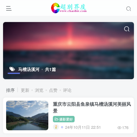
马槽汤溪河
共1篇
排序
更新
浏览
点赞
评论
重庆市云阳县鱼泉镇马槽汤溪河美丽风
景
摄影爱好
24年10月11日 22:51
176