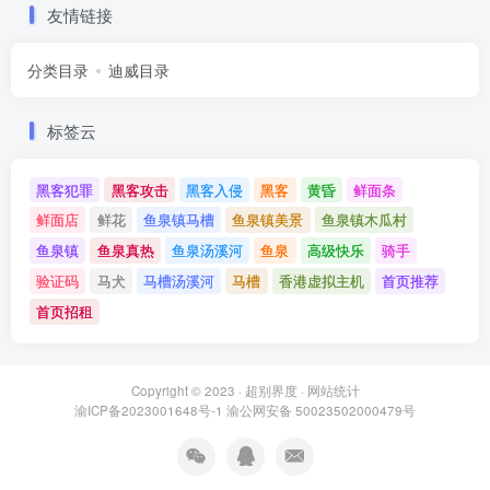
友情链接
分类目录
迪威目录
标签云
黑客犯罪
黑客攻击
黑客入侵
黑客
黄昏
鲜面条
鲜面店
鲜花
鱼泉镇马槽
鱼泉镇美景
鱼泉镇木瓜村
鱼泉镇
鱼泉真热
鱼泉汤溪河
鱼泉
高级快乐
骑手
验证码
马犬
马槽汤溪河
马槽
香港虚拟主机
首页推荐
首页招租
Copyright © 2023 ·
超别界度
·
网站统计
渝ICP备2023001648号-1
渝公网安备 50023502000479号