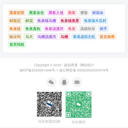
黑客犯罪
黑客攻击
黑客入侵
黑客
黄昏
鲜面条
鲜面店
鲜花
鱼泉镇马槽
鱼泉镇美景
鱼泉镇木瓜村
鱼泉镇
鱼泉真热
鱼泉汤溪河
鱼泉
高级快乐
骑手
验证码
马犬
马槽汤溪河
马槽
香港虚拟主机
首页推荐
首页招租
Copyright © 2023 ·
超别界度
·
网站统计
渝ICP备2023001648号-1
渝公网安备 50023502000479号
站长联盟QQ群
站长微信