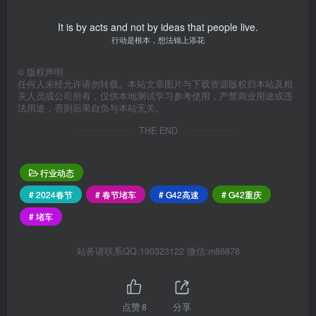
It is by acts and not by ideas that people live.
行动是根本，想法锦上添花
©
版权声明
任何人未经允许请勿转载。本站文章图片与下载资源版权归本站及相
关人员或公司所有，仅供本地测试学习参考使用，严禁商业用途或违
法用途，否则后果自负与本站无关。
THE END
行业动态
# 2024春节
# 春节堵车
# G42高速
# G42重庆
# 堵车
站务请联系QQ:190323122 微信:m86878
点赞
8
分享