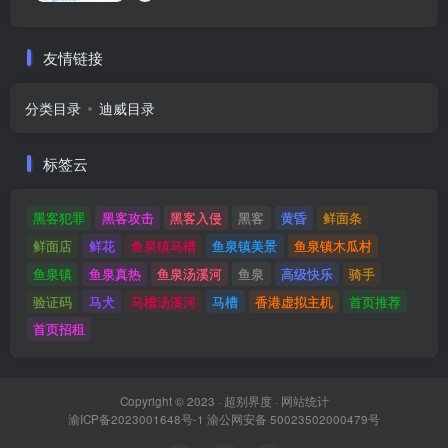
友情链接
分类目录
迪威目录
标签云
黑客犯罪
黑客攻击
黑客入侵
黑客
黄昏
鲜面条
鲜面店
鲜花
鱼泉镇马槽
鱼泉镇美景
鱼泉镇木瓜村
鱼泉镇
鱼泉真热
鱼泉汤溪河
鱼泉
高级快乐
骑手
验证码
马犬
马槽汤溪河
马槽
香港虚拟主机
首页推荐
首页招租
Copyright © 2023 ·
超别界度
·
网站统计
渝ICP备2023001648号-1
渝公网安备 50023502000479号