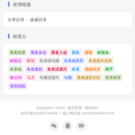
友情链接
分类目录
迪威目录
标签云
黑客犯罪
黑客攻击
黑客入侵
黑客
黄昏
鲜面条
鲜面店
鲜花
鱼泉镇马槽
鱼泉镇美景
鱼泉镇木瓜村
鱼泉镇
鱼泉真热
鱼泉汤溪河
鱼泉
高级快乐
骑手
验证码
马犬
马槽汤溪河
马槽
香港虚拟主机
首页推荐
首页招租
Copyright © 2023 ·
超别界度
·
网站统计
渝ICP备2023001648号-1
渝公网安备 50023502000479号