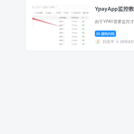
YpayApp监控
源码代码
刘兆平
25年8月