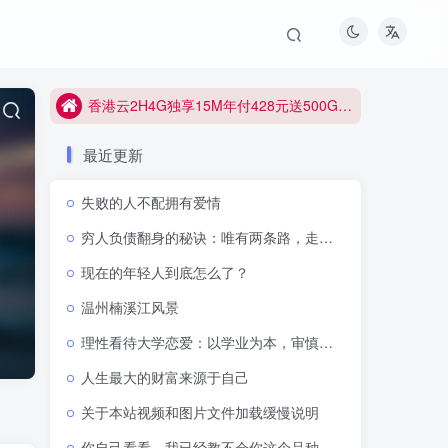
香港云2H4G独享15M年付428元送500G防御
香港云2H4G独享15M年付428元送500G防御
香港云2H4G独享15M年付428元送500G防御
最近更新
失败的人不配拥有爱情
穷人负债翻身的秘诀：唯有两条路，走通即可逆天改命
现在的年轻人到底怎么了？
温州楠溪江风景
理性看待大学恋爱：以学业为本，审慎抉择感情
人生最大的财富来源于自己
关于本站视频和图片文件加载缓慢说明
你自己看看，我已经教不会你这个品种了吗？