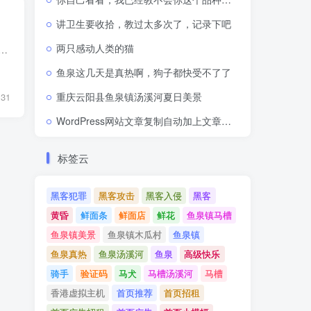
讲卫生要收拾，教过太多次了，记录下吧
两只感动人类的猫
 1.在宝塔源支付源码目录public下新建文件AjaxApp.php 2.复制粘贴以下代码修改保存 <?php $name = '修改为你得APP名称'; //APP名称 $log...
鱼泉这几天是真热啊，狗子都快受不了了
重庆云阳县鱼泉镇汤溪河夏日美景
131
WordPress网站文章复制自动加上文章网址出处链接
标签云
黑客犯罪
黑客攻击
黑客入侵
黑客
黄昏
鲜面条
鲜面店
鲜花
鱼泉镇马槽
鱼泉镇美景
鱼泉镇木瓜村
鱼泉镇
鱼泉真热
鱼泉汤溪河
鱼泉
高级快乐
骑手
验证码
马犬
马槽汤溪河
马槽
香港虚拟主机
首页推荐
首页招租