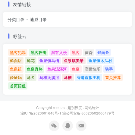
友情链接
分类目录
迪威目录
标签云
黑客犯罪
黑客攻击
黑客入侵
黑客
黄昏
鲜面条
鲜面店
鲜花
鱼泉镇马槽
鱼泉镇美景
鱼泉镇木瓜村
鱼泉镇
鱼泉真热
鱼泉汤溪河
鱼泉
高级快乐
骑手
验证码
马犬
马槽汤溪河
马槽
香港虚拟主机
首页推荐
首页招租
Copyright © 2023 ·
超别界度
·
网站统计
渝ICP备2023001648号-1
渝公网安备 50023502000479号