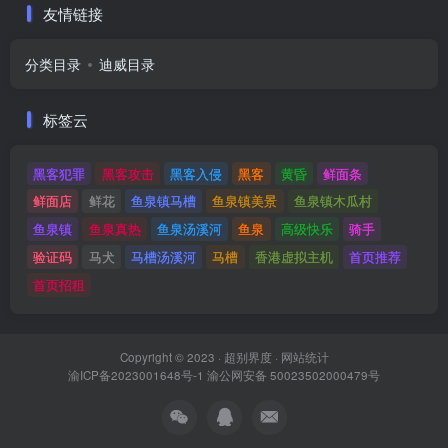
友情链接
分类目录
迪威目录
标签云
黑客犯罪
黑客攻击
黑客入侵
黑客
黄昏
鲜面条
鲜面店
鲜花
鱼泉镇马槽
鱼泉镇美景
鱼泉镇木瓜村
鱼泉镇
鱼泉真热
鱼泉汤溪河
鱼泉
高级快乐
骑手
验证码
马犬
马槽汤溪河
马槽
香港虚拟主机
首页推荐
首页招租
Copyright © 2023 ·
超别界度
·
网站统计
渝ICP备2023001648号-1
渝公网安备 50023502000479号