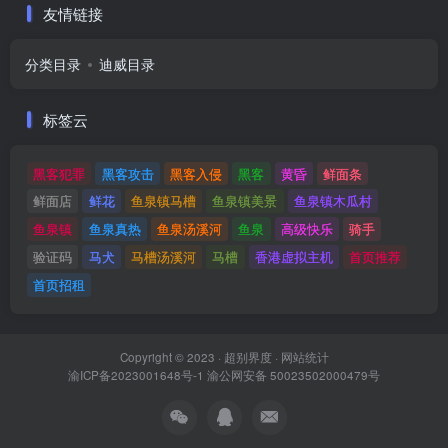
友情链接
分类目录
迪威目录
标签云
黑客犯罪
黑客攻击
黑客入侵
黑客
黄昏
鲜面条
鲜面店
鲜花
鱼泉镇马槽
鱼泉镇美景
鱼泉镇木瓜村
鱼泉镇
鱼泉真热
鱼泉汤溪河
鱼泉
高级快乐
骑手
验证码
马犬
马槽汤溪河
马槽
香港虚拟主机
首页推荐
首页招租
Copyright © 2023 ·
超别界度
·
网站统计
渝ICP备2023001648号-1
渝公网安备 50023502000479号