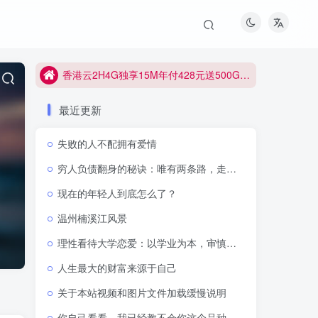
香港云2H4G独享15M年付428元送500G防御
香港云2H4G独享15M年付428元送500G防御
香港云2H4G独享15M年付428元送500G防御
最近更新
失败的人不配拥有爱情
穷人负债翻身的秘诀：唯有两条路，走通即可逆天改命
现在的年轻人到底怎么了？
温州楠溪江风景
理性看待大学恋爱：以学业为本，审慎抉择感情
人生最大的财富来源于自己
关于本站视频和图片文件加载缓慢说明
你自己看看，我已经教不会你这个品种了吗？