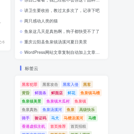
讲卫生要收拾，教过太多次了，记录下吧
两只感动人类的猫
自当是龙头老大，由于百度的各种原因大家对其的态度不用...
鱼泉这几天是真热啊，狗子都快受不了了
重庆云阳县鱼泉镇汤溪河夏日美景
6
WordPress网站文章复制自动加上文章网址出处链接
标签云
黑客犯罪
黑客攻击
黑客入侵
黑客
黄昏
鲜面条
鲜面店
鲜花
鱼泉镇马槽
鱼泉镇美景
鱼泉镇木瓜村
鱼泉镇
鱼泉真热
鱼泉汤溪河
鱼泉
高级快乐
骑手
验证码
马犬
马槽汤溪河
马槽
香港虚拟主机
首页推荐
首页招租