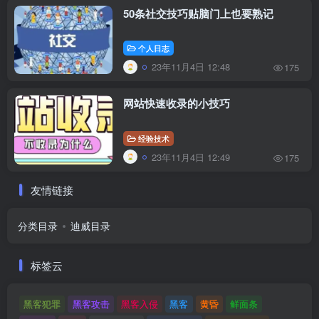
50条社交技巧贴脑门上也要熟记
个人日志
23年11月4日 12:48
175
网站快速收录的小技巧
经验技术
23年11月4日 12:49
175
友情链接
分类目录
迪威目录
标签云
黑客犯罪
黑客攻击
黑客入侵
黑客
黄昏
鲜面条