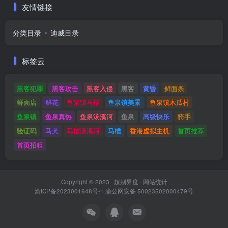
友情链接
分类目录
迪威目录
标签云
黑客犯罪
黑客攻击
黑客入侵
黑客
黄昏
鲜面条
鲜面店
鲜花
鱼泉镇马槽
鱼泉镇美景
鱼泉镇木瓜村
鱼泉镇
鱼泉真热
鱼泉汤溪河
鱼泉
高级快乐
骑手
验证码
马犬
马槽汤溪河
马槽
香港虚拟主机
首页推荐
首页招租
Copyright © 2023 ·
超别界度
·
网站统计
渝ICP备2023001648号-1
渝公网安备 50023502000479号