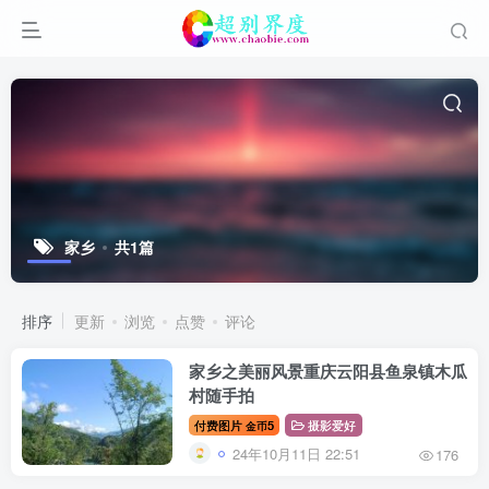
家乡
共1篇
排序
更新
浏览
点赞
评论
家乡之美丽风景重庆云阳县鱼泉镇木瓜
村随手拍
付费图片
5
摄影爱好
金币
24年10月11日 22:51
176