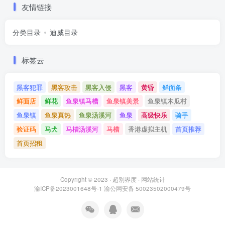
友情链接
分类目录
迪威目录
标签云
黑客犯罪
黑客攻击
黑客入侵
黑客
黄昏
鲜面条
鲜面店
鲜花
鱼泉镇马槽
鱼泉镇美景
鱼泉镇木瓜村
鱼泉镇
鱼泉真热
鱼泉汤溪河
鱼泉
高级快乐
骑手
验证码
马犬
马槽汤溪河
马槽
香港虚拟主机
首页推荐
首页招租
Copyright © 2023 ·
超别界度
·
网站统计
渝ICP备2023001648号-1
渝公网安备 50023502000479号