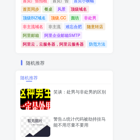
首页广告招租
首页广告
首页小横幅
首页同步
餐桌
风景
顶级域名
顶级BIZ域名
顶级.CC
面坊
非处男
非主流域名
非主流
难忘合肥
随意转店
阿里邮箱
阿里企业邮箱SMTP
阿里云，云服务器，阿里云服务器
防范方法
随机推荐
随机推荐
笑谈：处男与非处男的区别
警告⚠️统计代码被劫持挂马
能不用尽量不要用