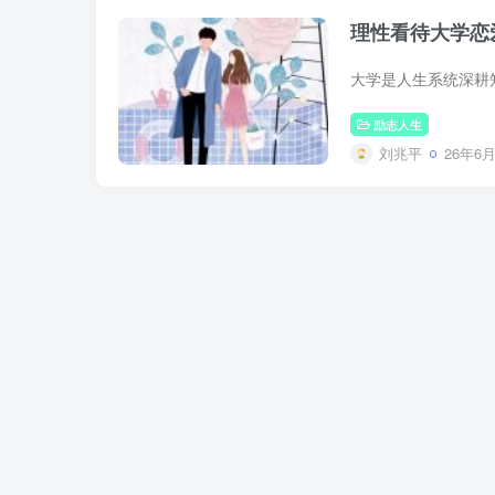
理性看待大学恋
励志人生
刘兆平
26年6月