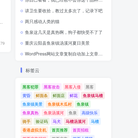
讲卫生要收拾，教过太多次了，记录下吧
两只感动人类的猫
新生踏入校园后，面对自由的环境与懵懂的情愫，容易陷入恋爱选择的纠结。恋爱没有绝对的对错，但结合大学生现阶段成长目标...
鱼泉这几天是真热啊，狗子都快受不了了
重庆云阳县鱼泉镇汤溪河夏日美景
79
WordPress网站文章复制自动加上文章网址出处链接
标签云
黑客犯罪
黑客攻击
黑客入侵
黑客
黄昏
鲜面条
鲜面店
鲜花
鱼泉镇马槽
鱼泉镇美景
鱼泉镇木瓜村
鱼泉镇
鱼泉真热
鱼泉汤溪河
鱼泉
高级快乐
骑手
验证码
马犬
马槽汤溪河
马槽
香港虚拟主机
首页推荐
首页招租