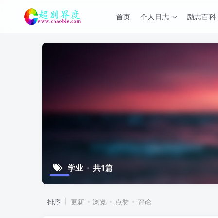
首页
个人日志
励志百科
学业
共1篇
排序
更新
浏览
点赞
评论