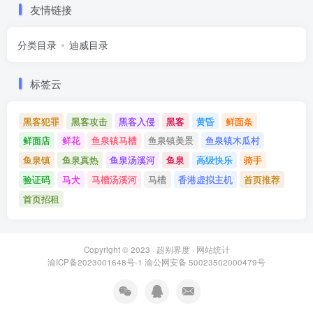
友情链接
分类目录
迪威目录
标签云
黑客犯罪
黑客攻击
黑客入侵
黑客
黄昏
鲜面条
鲜面店
鲜花
鱼泉镇马槽
鱼泉镇美景
鱼泉镇木瓜村
鱼泉镇
鱼泉真热
鱼泉汤溪河
鱼泉
高级快乐
骑手
验证码
马犬
马槽汤溪河
马槽
香港虚拟主机
首页推荐
首页招租
Copyright © 2023 ·
超别界度
·
网站统计
渝ICP备2023001648号-1
渝公网安备 50023502000479号