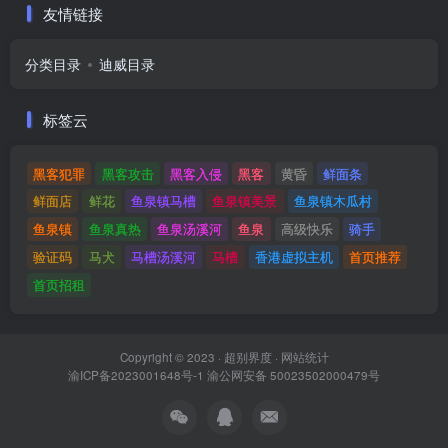
友情链接
分类目录
迪威目录
标签云
黑客犯罪
黑客攻击
黑客入侵
黑客
黄昏
鲜面条
鲜面店
鲜花
鱼泉镇马槽
鱼泉镇美景
鱼泉镇木瓜村
鱼泉镇
鱼泉真热
鱼泉汤溪河
鱼泉
高级快乐
骑手
验证码
马犬
马槽汤溪河
马槽
香港虚拟主机
首页推荐
首页招租
Copyright © 2023 ·
超别界度
·
网站统计
渝ICP备2023001648号-1
渝公网安备 50023502000479号