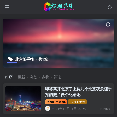
北京随手拍
共1篇
排序
更新
浏览
点赞
评论
即将离开北京了上传几个北京夜景随手
拍的照片做个纪念吧
付费图片
5
摄影爱好
金币
24年10月11日 22:50
168