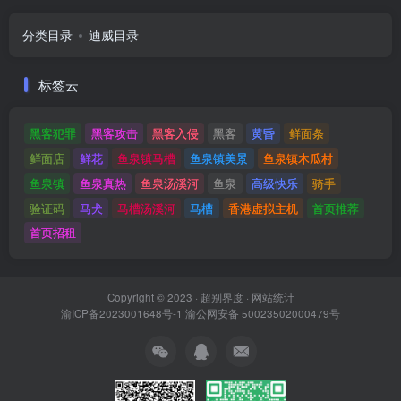
分类目录
迪威目录
标签云
黑客犯罪
黑客攻击
黑客入侵
黑客
黄昏
鲜面条
鲜面店
鲜花
鱼泉镇马槽
鱼泉镇美景
鱼泉镇木瓜村
鱼泉镇
鱼泉真热
鱼泉汤溪河
鱼泉
高级快乐
骑手
验证码
马犬
马槽汤溪河
马槽
香港虚拟主机
首页推荐
首页招租
Copyright © 2023 ·
超别界度
·
网站统计
渝ICP备2023001648号-1
渝公网安备 50023502000479号