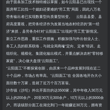
由于面条加工技术独特难以掌握，如今云阳县已出现找一个
面房帮工比找一个媳妇还要难的“劳工荒”局面，因此八万名
劳务输出者已实现数量型向质量型转变。 云阳县县委、县
府高度重视，把劳务经济作为发展当地农村经济的“第一经
济”来抓，县劳务办针对“云阳面工”出现的“劳工荒”新情况。
新立工作思路，重拟工作措施，积极加强与外出创业人士、
务工人员的联系联络，与就业局商榷“定向、定单”培训。走
组织化、规模化、集团化输出模式，并重点解决农村“零转移
家庭”，决心做大盘强“云阳面工”。
“云阳面工”不断探索创新，由原来一个品种发展到现在近二
十个品种，市场占有率高。“云阳面工”在 全国各地开办大小
面坊数十万家，造就了近万个百万富翁。
沙市镇（沙坨）外出开面坊的达3500家，其中年收入30万元
以上的200余户，20至30万元300余户，10万元以上的3000余
户。而该镇部分面工在湖北荆门一年能赚近30万元，拥有资