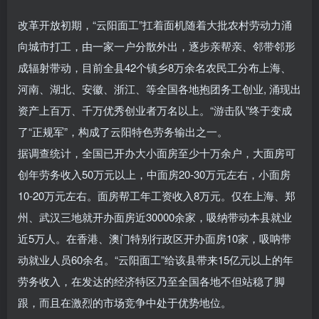
改革开放初期，“云阳面工”扛着面机随着大批农村劳动力涌
向城市打工，由一家一户分散外出，逐步亲帮亲、邻带邻形
成辐射带动，目前全县42个镇乡8万余名农民工分布上海、
河南、湖北、安徽、浙江、等全国各地抱团务工创业, 涌现出
资产上百万、千万优秀创业者万名以上。“游击队”终于变成
了“正规军”，构成了云阳特色劳务输出之一。
据调查统计，全国已开办大小面房至少十万余户，大面房可
创年劳务收入50万元以上，中面房20-30万元左右，小面房
10-20万元左右。面房帮工年工资收入8万元。仅在上海、郑
州、武汉三地就开办面房近30000余家，吸纳带动本县就业
近5万人。在香港、澳门特别行政区开办面房10家，吸呐带
动就业人员60余名。“云阳面工”给该县带来15亿元以上的年
劳务收入，在发达的经济特区乃至全国各地不但站稳了脚
跟，而且在激烈的市场竞争中处于优势地位。