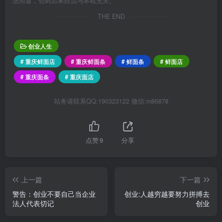
法用途，否则后果自负与本站无关。
THE END
创业人生
# 重庆鲜面店
# 重庆鲜面条
# 鲜面条
# 鲜面店
# 重庆面条
# 重庆面店
站务请联系QQ:190323122 微信:m86878
点赞
9
分享
上一篇
下一篇
警告：创业不要自己当企业
创业:人越穷越要努力拼搏去
法人代表切记
创业