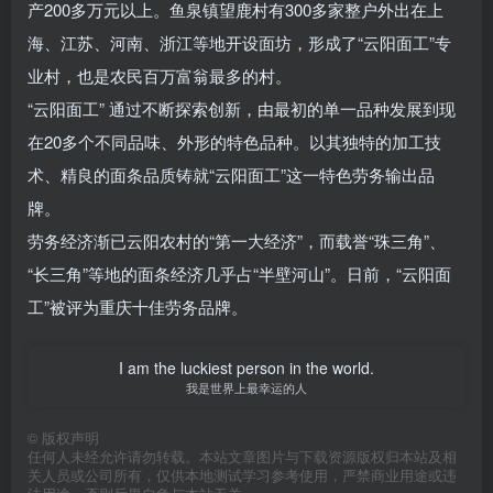
产200多万元以上。鱼泉镇望鹿村有300多家整户外出在上
海、江苏、河南、浙江等地开设面坊，形成了“云阳面工”专
业村，也是农民百万富翁最多的村。
“云阳面工” 通过不断探索创新，由最初的单一品种发展到现
在20多个不同品味、外形的特色品种。以其独特的加工技
术、精良的面条品质铸就“云阳面工”这一特色劳务输出品
牌。
劳务经济渐已云阳农村的“第一大经济”，而载誉“珠三角”、
“长三角”等地的面条经济几乎占“半壁河山”。日前，“云阳面
工”被评为重庆十佳劳务品牌。
I am the luckiest person in the world.
我是世界上最幸运的人
©
版权声明
任何人未经允许请勿转载。本站文章图片与下载资源版权归本站及相
关人员或公司所有，仅供本地测试学习参考使用，严禁商业用途或违