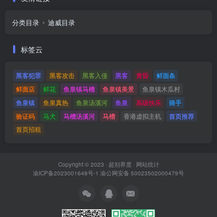
分类目录
迪威目录
标签云
黑客犯罪
黑客攻击
黑客入侵
黑客
黄昏
鲜面条
鲜面店
鲜花
鱼泉镇马槽
鱼泉镇美景
鱼泉镇木瓜村
鱼泉镇
鱼泉真热
鱼泉汤溪河
鱼泉
高级快乐
骑手
验证码
马犬
马槽汤溪河
马槽
香港虚拟主机
首页推荐
首页招租
Copyright © 2023 ·
超别界度
·
网站统计
渝ICP备2023001648号-1
渝公网安备 50023502000479号