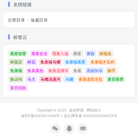
友情链接
分类目录
迪威目录
标签云
黑客犯罪
黑客攻击
黑客入侵
黑客
黄昏
鲜面条
鲜面店
鲜花
鱼泉镇马槽
鱼泉镇美景
鱼泉镇木瓜村
鱼泉镇
鱼泉真热
鱼泉汤溪河
鱼泉
高级快乐
骑手
验证码
马犬
马槽汤溪河
马槽
香港虚拟主机
首页推荐
首页招租
Copyright © 2023 ·
超别界度
·
网站统计
渝ICP备2023001648号-1
渝公网安备 50023502000479号