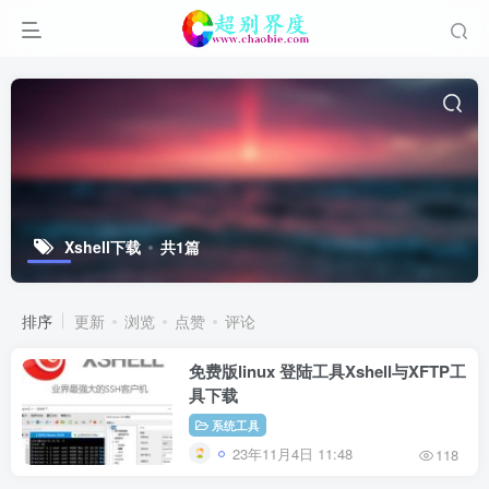
Xshell下载
共1篇
排序
更新
浏览
点赞
评论
免费版linux 登陆工具Xshell与XFTP工
具下载
系统工具
23年11月4日 11:48
118