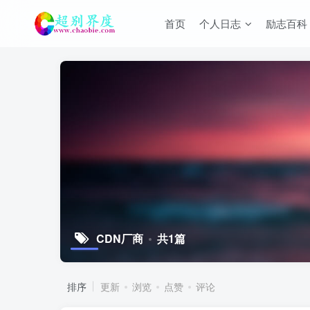
首页
个人日志
励志百科
CDN厂商
共1篇
排序
更新
浏览
点赞
评论