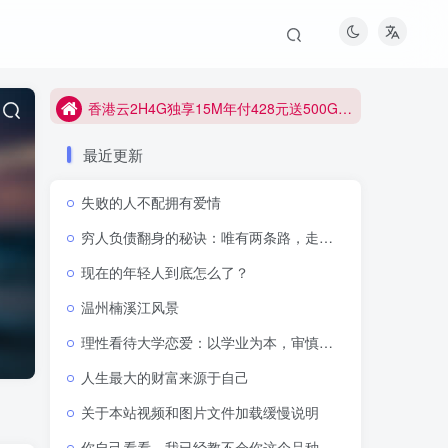
香港云2H4G独享15M年付428元送500G防御
香港云2H4G独享15M年付428元送500G防御
香港云2H4G独享15M年付428元送500G防御
最近更新
失败的人不配拥有爱情
穷人负债翻身的秘诀：唯有两条路，走通即可逆天改命
现在的年轻人到底怎么了？
温州楠溪江风景
理性看待大学恋爱：以学业为本，审慎抉择感情
人生最大的财富来源于自己
关于本站视频和图片文件加载缓慢说明
你自己看看，我已经教不会你这个品种了吗？