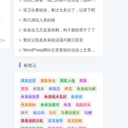
讲卫生要收拾，教过太多次了，记录下吧
两只感动人类的猫
度。大部分服务商（如阿里云，网易蜂巢...
鱼泉这几天是真热啊，狗子都快受不了了
重庆云阳县鱼泉镇汤溪河夏日美景
4
WordPress网站文章复制自动加上文章网址出处链接
标签云
黑客犯罪
黑客攻击
黑客入侵
黑客
黄昏
鲜面条
鲜面店
鲜花
鱼泉镇马槽
鱼泉镇美景
鱼泉镇木瓜村
鱼泉镇
鱼泉真热
鱼泉汤溪河
鱼泉
高级快乐
骑手
验证码
马犬
马槽汤溪河
马槽
香港虚拟主机
首页推荐
首页招租