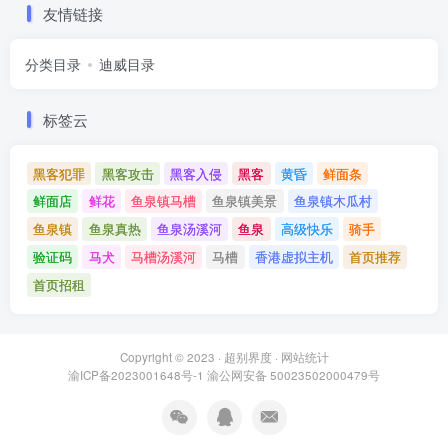
友情链接
分类目录
迪威目录
标签云
黑客犯罪
黑客攻击
黑客入侵
黑客
黄昏
鲜面条
鲜面店
鲜花
鱼泉镇马槽
鱼泉镇美景
鱼泉镇木瓜村
鱼泉镇
鱼泉真热
鱼泉汤溪河
鱼泉
高级快乐
骑手
验证码
马犬
马槽汤溪河
马槽
香港虚拟主机
首页推荐
首页招租
Copyright © 2023 ·
超别界度
·
网站统计
渝ICP备2023001648号-1
渝公网安备 50023502000479号