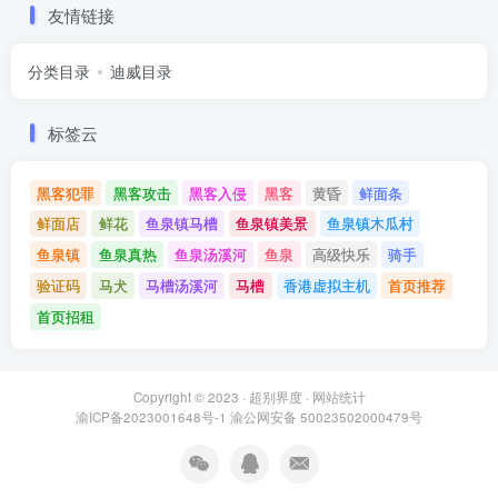
友情链接
分类目录
迪威目录
标签云
黑客犯罪
黑客攻击
黑客入侵
黑客
黄昏
鲜面条
鲜面店
鲜花
鱼泉镇马槽
鱼泉镇美景
鱼泉镇木瓜村
鱼泉镇
鱼泉真热
鱼泉汤溪河
鱼泉
高级快乐
骑手
验证码
马犬
马槽汤溪河
马槽
香港虚拟主机
首页推荐
首页招租
Copyright © 2023 ·
超别界度
·
网站统计
渝ICP备2023001648号-1
渝公网安备 50023502000479号