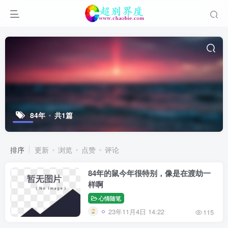
84年
共1篇
排序
更新
浏览
点赞
评论
84年的鼠今年很特别，像是在渡劫一
样啊
心情随笔
23年11月4日 14:22
115