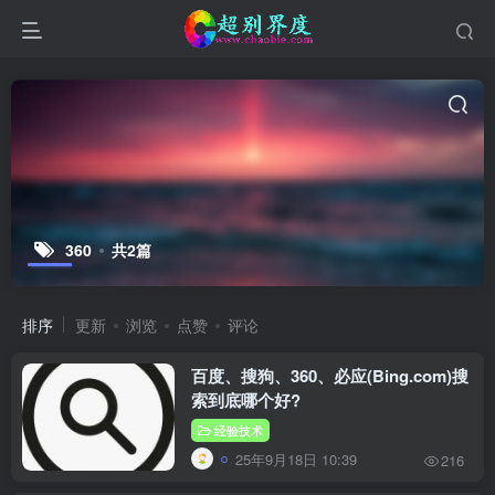
360
共2篇
排序
更新
浏览
点赞
评论
百度、搜狗、360、必应(Bing.com)搜
索到底哪个好?
经验技术
25年9月18日 10:39
216