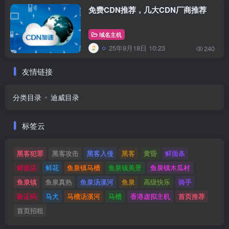
免费CDN推荐，几大CDN厂商推荐
域名主机
25年9月18日 10:23
240
友情链接
分类目录
迪威目录
标签云
黑客犯罪
黑客攻击
黑客入侵
黑客
黄昏
鲜面条
鲜面店
鲜花
鱼泉镇马槽
鱼泉镇美景
鱼泉镇木瓜村
鱼泉镇
鱼泉真热
鱼泉汤溪河
鱼泉
高级快乐
骑手
验证码
马犬
马槽汤溪河
马槽
香港虚拟主机
首页推荐
首页招租