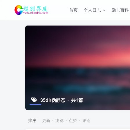
首页
个人日志
励志百科
35dir伪静态
共1篇
排序
更新
浏览
点赞
评论