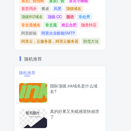
首页广告招租
首页广告
首页小横幅
首页同步
餐桌
风景
顶级域名
顶级BIZ域名
顶级.CC
面坊
非处男
非主流域名
非主流
难忘合肥
随意转店
阿里邮箱
阿里企业邮箱SMTP
阿里云，云服务器，阿里云服务器
防范方法
随机推荐
随机推荐
国际顶级.ink域名是什么域
名?
真的好累又失眠感觉快崩溃
了