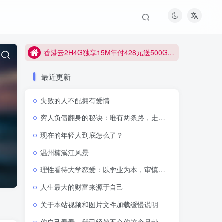
香港云2H4G独享15M年付428元送500G防御
香港云2H4G独享15M年付428元送500G防御
香港云2H4G独享15M年付428元送500G防御
最近更新
失败的人不配拥有爱情
穷人负债翻身的秘诀：唯有两条路，走通即可逆天改命
现在的年轻人到底怎么了？
温州楠溪江风景
理性看待大学恋爱：以学业为本，审慎抉择感情
人生最大的财富来源于自己
关于本站视频和图片文件加载缓慢说明
你自己看看，我已经教不会你这个品种了吗？