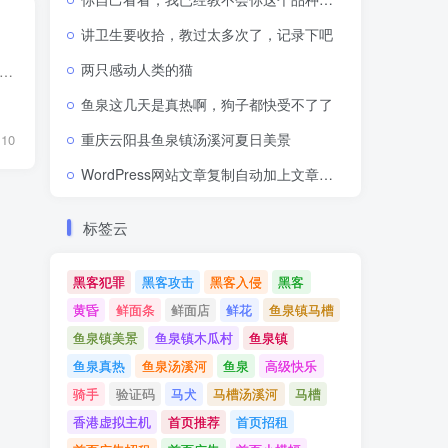
讲卫生要收拾，教过太多次了，记录下吧
两只感动人类的猫
ir分类目录网站系统最全的伪静态代码，今天我就整理分享出来给大家以便备用 Nginx环境伪静态代码如下： rewrite ^/(index|webdir|weblink|article|category|update|archives|top...
鱼泉这几天是真热啊，狗子都快受不了了
重庆云阳县鱼泉镇汤溪河夏日美景
10
WordPress网站文章复制自动加上文章网址出处链接
标签云
黑客犯罪
黑客攻击
黑客入侵
黑客
黄昏
鲜面条
鲜面店
鲜花
鱼泉镇马槽
鱼泉镇美景
鱼泉镇木瓜村
鱼泉镇
鱼泉真热
鱼泉汤溪河
鱼泉
高级快乐
骑手
验证码
马犬
马槽汤溪河
马槽
香港虚拟主机
首页推荐
首页招租