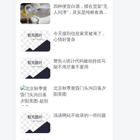
四种便宜白酒，摆在货架“无
人问津”，其实是纯粮食酒，
内行才买 ​
今天接到信息家里被淹了，
心情好复杂
警告⚠️统计代码被劫持挂马
能不用尽量不要用
北京秋季黄昏门头沟日落夕
阳美图
浅谈网站不收录的一些问题