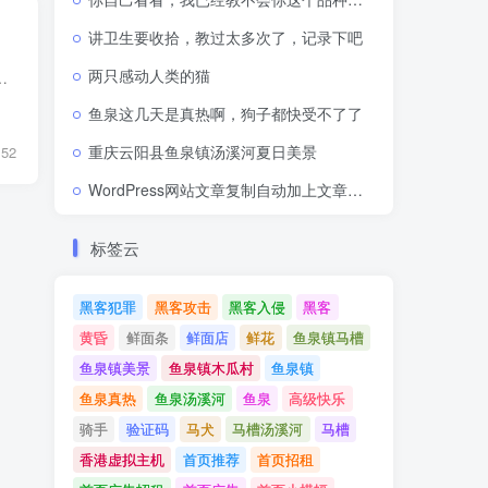
讲卫生要收拾，教过太多次了，记录下吧
两只感动人类的猫
办？可能有人会去腾讯阿里申请免费单域名证书品牌：TrustAsia RSA DV TLS CA G2 ...
鱼泉这几天是真热啊，狗子都快受不了了
重庆云阳县鱼泉镇汤溪河夏日美景
52
WordPress网站文章复制自动加上文章网址出处链接
标签云
黑客犯罪
黑客攻击
黑客入侵
黑客
黄昏
鲜面条
鲜面店
鲜花
鱼泉镇马槽
鱼泉镇美景
鱼泉镇木瓜村
鱼泉镇
鱼泉真热
鱼泉汤溪河
鱼泉
高级快乐
骑手
验证码
马犬
马槽汤溪河
马槽
香港虚拟主机
首页推荐
首页招租