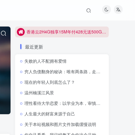
香港云2H4G独享15M年付428元送500G防御
香港云2H4G独享15M年付428元送500G防御
香港云2H4G独享15M年付428元送500G防御
最近更新
失败的人不配拥有爱情
穷人负债翻身的秘诀：唯有两条路，走通即可逆天改命
现在的年轻人到底怎么了？
温州楠溪江风景
理性看待大学恋爱：以学业为本，审慎抉择感情
人生最大的财富来源于自己
关于本站视频和图片文件加载缓慢说明
你自己看看，我已经教不会你这个品种了吗？