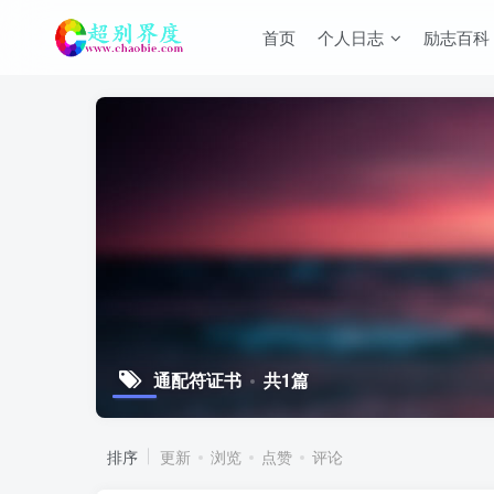
首页
个人日志
励志百科
通配符证书
共1篇
排序
更新
浏览
点赞
评论