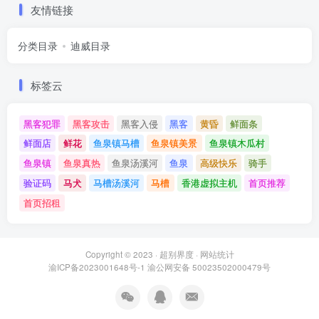
友情链接
分类目录
迪威目录
标签云
黑客犯罪
黑客攻击
黑客入侵
黑客
黄昏
鲜面条
鲜面店
鲜花
鱼泉镇马槽
鱼泉镇美景
鱼泉镇木瓜村
鱼泉镇
鱼泉真热
鱼泉汤溪河
鱼泉
高级快乐
骑手
验证码
马犬
马槽汤溪河
马槽
香港虚拟主机
首页推荐
首页招租
Copyright © 2023 ·
超别界度
·
网站统计
渝ICP备2023001648号-1
渝公网安备 50023502000479号