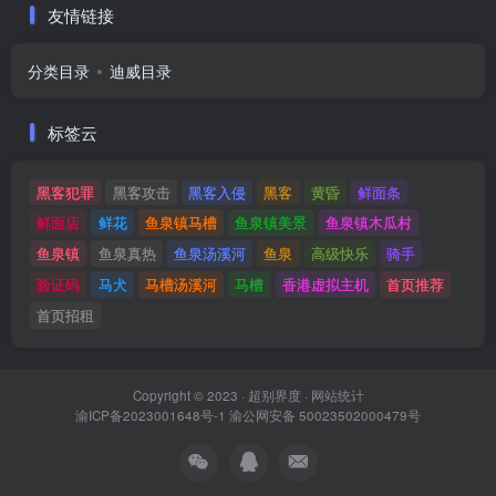
友情链接
分类目录
迪威目录
标签云
黑客犯罪
黑客攻击
黑客入侵
黑客
黄昏
鲜面条
鲜面店
鲜花
鱼泉镇马槽
鱼泉镇美景
鱼泉镇木瓜村
鱼泉镇
鱼泉真热
鱼泉汤溪河
鱼泉
高级快乐
骑手
验证码
马犬
马槽汤溪河
马槽
香港虚拟主机
首页推荐
首页招租
Copyright © 2023 ·
超别界度
·
网站统计
渝ICP备2023001648号-1
渝公网安备 50023502000479号