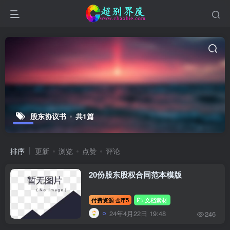
股东协议书
共1篇
排序
更新
浏览
点赞
评论
20份股东股权合同范本模版
付费资源
5
文档素材
金币
24年4月22日 19:48
246