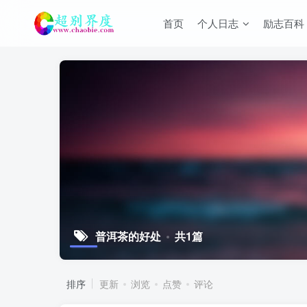
首页
个人日志
励志百科
普洱茶的好处
共1篇
排序
更新
浏览
点赞
评论