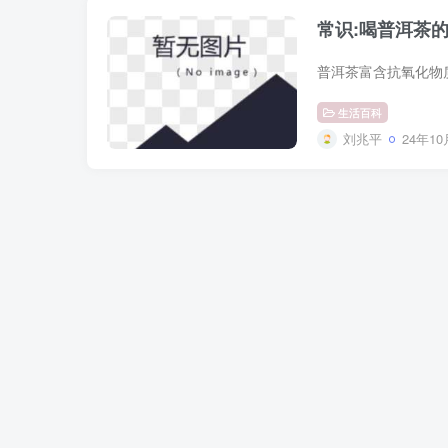
常识:喝普洱茶
生活百科
刘兆平
24年10