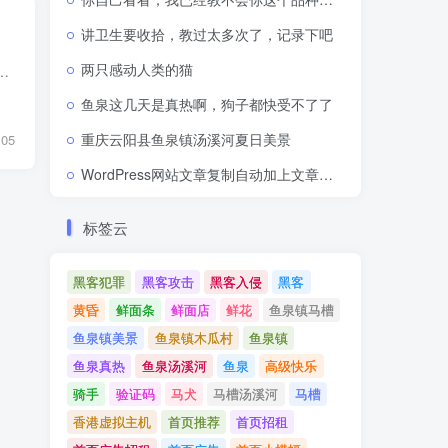
讲卫生要收拾，教过太多次了，记录下吧
两只感动人类的猫
，保护身体健康。抗氧化作用有助于降低慢性疾病的风险，包括心脏病和神经退行性疾病。 需要注意的是，虽然普洱茶具有多种...
鱼泉这几天是真热啊，狗子都快受不了了
重庆云阳县鱼泉镇汤溪河夏日美景
105
WordPress网站文章复制自动加上文章网址出处链接
标签云
黑客犯罪
黑客攻击
黑客入侵
黑客
黄昏
鲜面条
鲜面店
鲜花
鱼泉镇马槽
鱼泉镇美景
鱼泉镇木瓜村
鱼泉镇
鱼泉真热
鱼泉汤溪河
鱼泉
高级快乐
骑手
验证码
马犬
马槽汤溪河
马槽
香港虚拟主机
首页推荐
首页招租