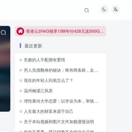
香港云2H4G独享15M年付428元送500G防御
香港云2H4G独享15M年付428元送500G防御
香港云2H4G独享15M年付428元送500G防御
最近更新
失败的人不配拥有爱情
穷人负债翻身的秘诀：唯有两条路，走通即可逆天改命
现在的年轻人到底怎么了？
温州楠溪江风景
理性看待大学恋爱：以学业为本，审慎抉择感情
人生最大的财富来源于自己
关于本站视频和图片文件加载缓慢说明
你自己看看，我已经教不会你这个品种了吗？