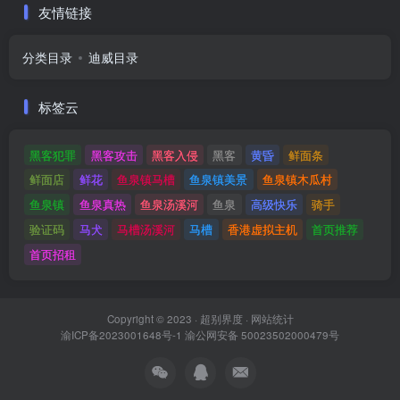
友情链接
分类目录
迪威目录
标签云
黑客犯罪
黑客攻击
黑客入侵
黑客
黄昏
鲜面条
鲜面店
鲜花
鱼泉镇马槽
鱼泉镇美景
鱼泉镇木瓜村
鱼泉镇
鱼泉真热
鱼泉汤溪河
鱼泉
高级快乐
骑手
验证码
马犬
马槽汤溪河
马槽
香港虚拟主机
首页推荐
首页招租
Copyright © 2023 ·
超别界度
·
网站统计
渝ICP备2023001648号-1
渝公网安备 50023502000479号