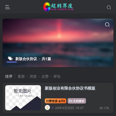
新版合伙协议
共1篇
排序
更新
浏览
点赞
评论
新版创业有限合伙协议书模版
付费资源
5
文档素材
金币
24年4月22日 19:47
176