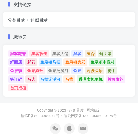
友情链接
分类目录
迪威目录
标签云
黑客犯罪
黑客攻击
黑客入侵
黑客
黄昏
鲜面条
鲜面店
鲜花
鱼泉镇马槽
鱼泉镇美景
鱼泉镇木瓜村
鱼泉镇
鱼泉真热
鱼泉汤溪河
鱼泉
高级快乐
骑手
验证码
马犬
马槽汤溪河
马槽
香港虚拟主机
首页推荐
首页招租
Copyright © 2023 ·
超别界度
·
网站统计
渝ICP备2023001648号-1
渝公网安备 50023502000479号