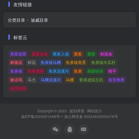
友情链接
分类目录
迪威目录
标签云
黑客犯罪
黑客攻击
黑客入侵
黑客
黄昏
鲜面条
鲜面店
鲜花
鱼泉镇马槽
鱼泉镇美景
鱼泉镇木瓜村
鱼泉镇
鱼泉真热
鱼泉汤溪河
鱼泉
高级快乐
骑手
验证码
马犬
马槽汤溪河
马槽
香港虚拟主机
首页推荐
首页招租
Copyright © 2023 ·
超别界度
·
网站统计
渝ICP备2023001648号-1
渝公网安备 50023502000479号