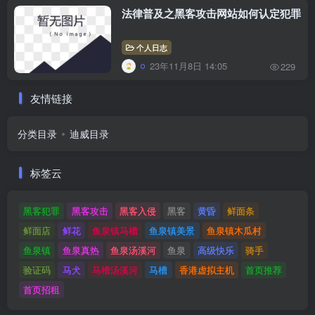
法律普及之黑客攻击网站如何认定犯罪
个人日志
23年11月8日 14:05
229
友情链接
分类目录
迪威目录
标签云
黑客犯罪
黑客攻击
黑客入侵
黑客
黄昏
鲜面条
鲜面店
鲜花
鱼泉镇马槽
鱼泉镇美景
鱼泉镇木瓜村
鱼泉镇
鱼泉真热
鱼泉汤溪河
鱼泉
高级快乐
骑手
验证码
马犬
马槽汤溪河
马槽
香港虚拟主机
首页推荐
首页招租