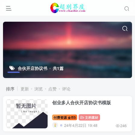
合伙开店协议书
共1篇
排序
更新
浏览
点赞
评论
创业多人合伙开店协议书模版
付费资源
5
文档素材
金币
24年4月22日 19:48
246