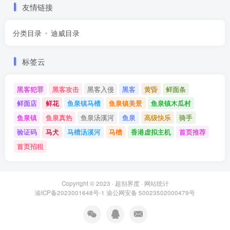
友情链接
分类目录
迪威目录
标签云
黑客犯罪
黑客攻击
黑客入侵
黑客
黄昏
鲜面条
鲜面店
鲜花
鱼泉镇马槽
鱼泉镇美景
鱼泉镇木瓜村
鱼泉镇
鱼泉真热
鱼泉汤溪河
鱼泉
高级快乐
骑手
验证码
马犬
马槽汤溪河
马槽
香港虚拟主机
首页推荐
首页招租
Copyright © 2023 ·
超别界度
·
网站统计
渝ICP备2023001648号-1
渝公网安备 50023502000479号