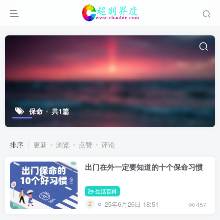
保命
共1篇
排序
更新
浏览
点赞
评论
出门在外一定要知道的十个保命习惯
生活百科
25年6月26日 18:51
457