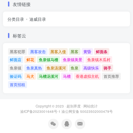
友情链接
分类目录
迪威目录
标签云
黑客犯罪
黑客攻击
黑客入侵
黑客
黄昏
鲜面条
鲜面店
鲜花
鱼泉镇马槽
鱼泉镇美景
鱼泉镇木瓜村
鱼泉镇
鱼泉真热
鱼泉汤溪河
鱼泉
高级快乐
骑手
验证码
马犬
马槽汤溪河
马槽
香港虚拟主机
首页推荐
首页招租
Copyright © 2023 ·
超别界度
·
网站统计
渝ICP备2023001648号-1
渝公网安备 50023502000479号