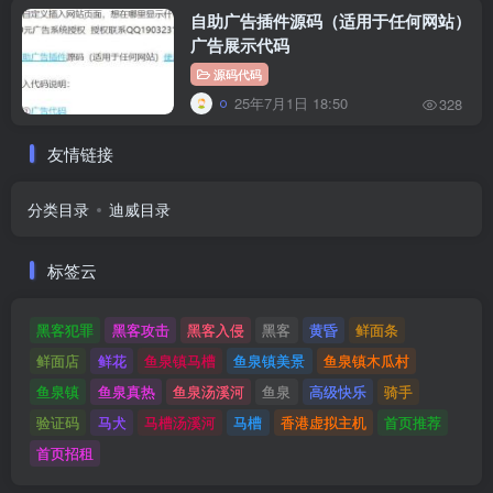
自助广告插件源码（适用于任何网站）
广告展示代码
源码代码
25年7月1日 18:50
328
友情链接
分类目录
迪威目录
标签云
黑客犯罪
黑客攻击
黑客入侵
黑客
黄昏
鲜面条
鲜面店
鲜花
鱼泉镇马槽
鱼泉镇美景
鱼泉镇木瓜村
鱼泉镇
鱼泉真热
鱼泉汤溪河
鱼泉
高级快乐
骑手
验证码
马犬
马槽汤溪河
马槽
香港虚拟主机
首页推荐
首页招租