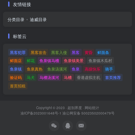
友情链接
分类目录
迪威目录
标签云
黑客犯罪
黑客攻击
黑客入侵
黑客
黄昏
鲜面条
鲜面店
鲜花
鱼泉镇马槽
鱼泉镇美景
鱼泉镇木瓜村
鱼泉镇
鱼泉真热
鱼泉汤溪河
鱼泉
高级快乐
骑手
验证码
马犬
马槽汤溪河
马槽
香港虚拟主机
首页推荐
首页招租
Copyright © 2023 ·
超别界度
·
网站统计
渝ICP备2023001648号-1
渝公网安备 50023502000479号