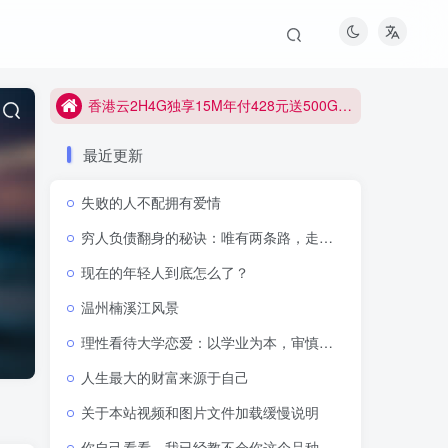
香港云2H4G独享15M年付428元送500G防御
香港云2H4G独享15M年付428元送500G防御
香港云2H4G独享15M年付428元送500G防御
最近更新
失败的人不配拥有爱情
穷人负债翻身的秘诀：唯有两条路，走通即可逆天改命
现在的年轻人到底怎么了？
温州楠溪江风景
理性看待大学恋爱：以学业为本，审慎抉择感情
人生最大的财富来源于自己
关于本站视频和图片文件加载缓慢说明
你自己看看，我已经教不会你这个品种了吗？