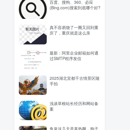
百度、搜狗、360、必应
(Bing.com)搜索到底哪个好?
真不容易饶了一圈又回到重
庆了，重庆就是这么亲
最新：阿里企业邮箱如何通
过SMTP程序发信
2025湖北宜都千古情景区随
手拍
浅谈草根站长经历和网站备
案
鱼泉这几天是真热啊，狗子