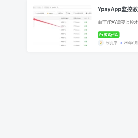
YpayApp监控
源码代码
刘兆平
25年8月