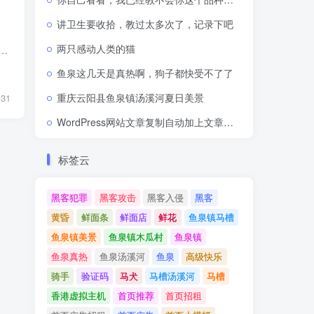
讲卫生要收拾，教过太多次了，记录下吧
两只感动人类的猫
 1.在宝塔源支付源码目录public下新建文件AjaxApp.php 2.复制粘贴以下代码修改保存 <?php $name = '修改为你得APP名称'; //APP名称 $log...
鱼泉这几天是真热啊，狗子都快受不了了
重庆云阳县鱼泉镇汤溪河夏日美景
131
WordPress网站文章复制自动加上文章网址出处链接
标签云
黑客犯罪
黑客攻击
黑客入侵
黑客
黄昏
鲜面条
鲜面店
鲜花
鱼泉镇马槽
鱼泉镇美景
鱼泉镇木瓜村
鱼泉镇
鱼泉真热
鱼泉汤溪河
鱼泉
高级快乐
骑手
验证码
马犬
马槽汤溪河
马槽
香港虚拟主机
首页推荐
首页招租