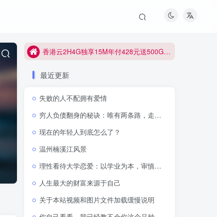
香港云2H4G独享15M年付428元送500G防御
香港云2H4G独享15M年付428元送500G防御
香港云2H4G独享15M年付428元送500G防御
最近更新
失败的人不配拥有爱情
穷人负债翻身的秘诀：唯有两条路，走通即可逆天改命
现在的年轻人到底怎么了？
温州楠溪江风景
理性看待大学恋爱：以学业为本，审慎抉择感情
人生最大的财富来源于自己
关于本站视频和图片文件加载缓慢说明
你自己看看，我已经教不会你这个品种了吗？