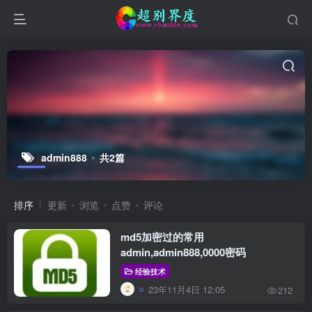
admin888
共2篇
排序
更新
浏览
点赞
评论
md5加密过的常用
admin,admin888,0000密码
经验技术
23年11月4日 12:05
212