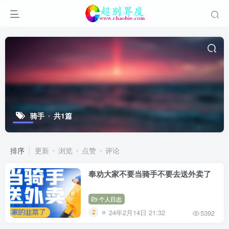
骑手
共1篇
排序
更新
浏览
点赞
评论
奉劝大家不要当骑手不要去送外卖了
个人日志
24年2月14日 21:32
5392