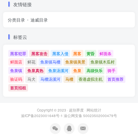
友情链接
分类目录
迪威目录
标签云
黑客犯罪
黑客攻击
黑客入侵
黑客
黄昏
鲜面条
鲜面店
鲜花
鱼泉镇马槽
鱼泉镇美景
鱼泉镇木瓜村
鱼泉镇
鱼泉真热
鱼泉汤溪河
鱼泉
高级快乐
骑手
验证码
马犬
马槽汤溪河
马槽
香港虚拟主机
首页推荐
首页招租
Copyright © 2023 ·
超别界度
·
网站统计
渝ICP备2023001648号-1
渝公网安备 50023502000479号