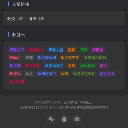
友情链接
分类目录
迪威目录
标签云
黑客犯罪
黑客攻击
黑客入侵
黑客
黄昏
鲜面条
鲜面店
鲜花
鱼泉镇马槽
鱼泉镇美景
鱼泉镇木瓜村
鱼泉镇
鱼泉真热
鱼泉汤溪河
鱼泉
高级快乐
骑手
验证码
马犬
马槽汤溪河
马槽
香港虚拟主机
首页推荐
首页招租
Copyright © 2023 ·
超别界度
·
网站统计
渝ICP备2023001648号-1
渝公网安备 50023502000479号